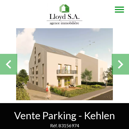
Vente Parking - Kehlen
Réf. 83156974