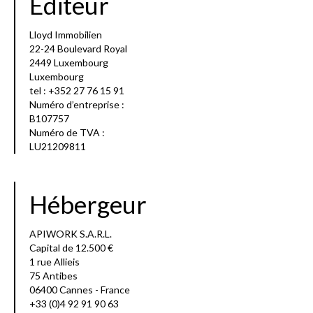
Éditeur
Lloyd Immobilien
22-24 Boulevard Royal
2449 Luxembourg
Luxembourg
tel : +352 27 76 15 91
Numéro d’entreprise :
B107757
Numéro de TVA :
LU21209811
Hébergeur
APIWORK S.A.R.L.
Capital de 12.500 €
1 rue Allieis
75 Antibes
06400 Cannes - France
+33 (0)4 92 91 90 63