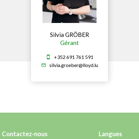
Silvia GRÖBER
Gérant
+352 691 761 591
silvia.groeber@lloyd.lu
Contactez-nous
Langues