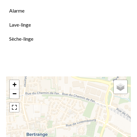
Alarme
Lave-linge
Sèche-linge
+
−