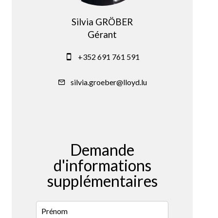
Silvia GRÖBER
Gérant
+352 691 761 591
silvia.groeber@lloyd.lu
Demande
d'informations
supplémentaires