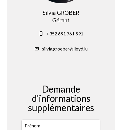
Silvia GRÖBER
Gérant
+352 691 761 591
silvia.groeber@lloyd.lu
Demande
d'informations
supplémentaires