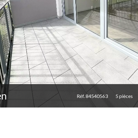
en
Réf. 84540563
5 pièces