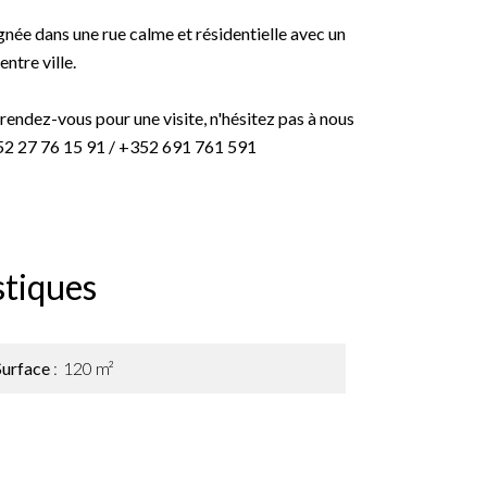
gnée dans une rue calme et résidentielle avec un
ntre ville.
endez-vous pour une visite, n'hésitez pas à nous
352 27 76 15 91 / +352 691 761 591
stiques
Surface
120 m²