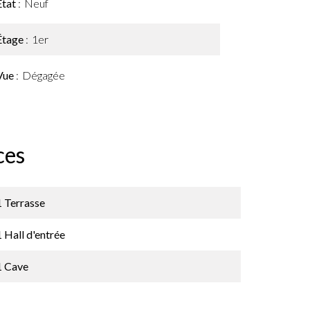
État
Neuf
Étage
1er
Vue
Dégagée
ces
1 Terrasse
1 Hall d'entrée
1 Cave