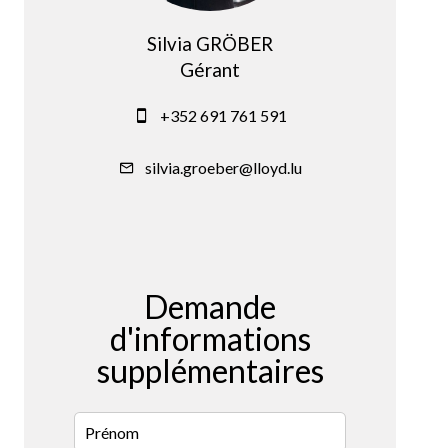
Silvia GRÖBER
Gérant
+352 691 761 591
silvia.groeber@lloyd.lu
Demande
d'informations
supplémentaires