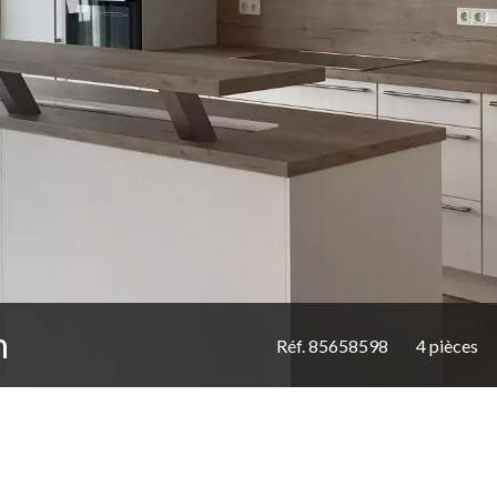
h
Réf. 85658598
4 pièces