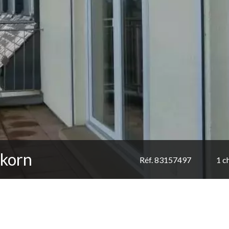
rkorn
Réf. 83157497
1 c