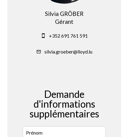
Silvia GRÖBER
Gérant
+352 691 761 591
silvia.groeber@lloyd.lu
Demande
d'informations
supplémentaires