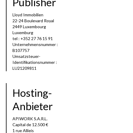
Publisher
Lloyd Immobilien
22-24 Boulevard Royal
2449 Luxembourg
Luxemburg
tel : +352 27 76 15 91
Unternehmensnummer :
B107757
Umsatzsteuer-
Identifikationsnummer :
LU21209811
Hosting-
Anbieter
APIWORK S.A.R.L.
Capital de 12.500 €
1 rue Allieis