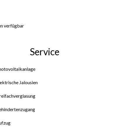
en verfügbar
Service
hotovoltaikanlage
ektrische Jalousien
reifachverglasung
ehindertenzugang
ufzug