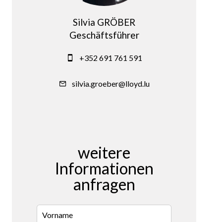
Silvia GRÖBER
Geschäftsführer
+352 691 761 591
silvia.groeber@lloyd.lu
weitere
Informationen
anfragen