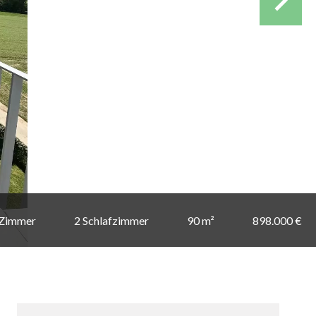
 Zimmer
2 Schlafzimmer
90 m²
898.000 €