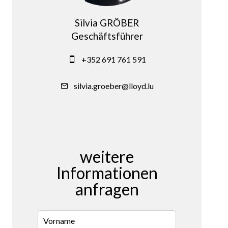
Silvia GRÖBER
Geschäftsführer
+352 691 761 591
silvia.groeber@lloyd.lu
weitere
Informationen
anfragen