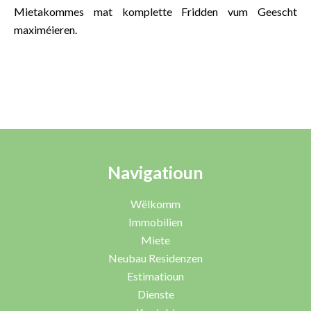
Mietakommes mat komplette Fridden vum Geescht
maximéieren.
Navigatioun
Wëlkomm
Immobilien
Miete
Neubau Residenzen
Estimatioun
Dienste