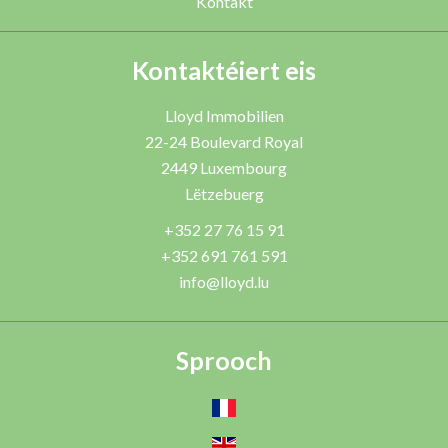
Kontakt
Kontaktéiert eis
Lloyd Immobilien
22-24 Boulevard Royal
2449
Luxembourg
Lëtzebuerg
+352 27 76 15 91
+352 691 761 591
info@lloyd.lu
Sprooch