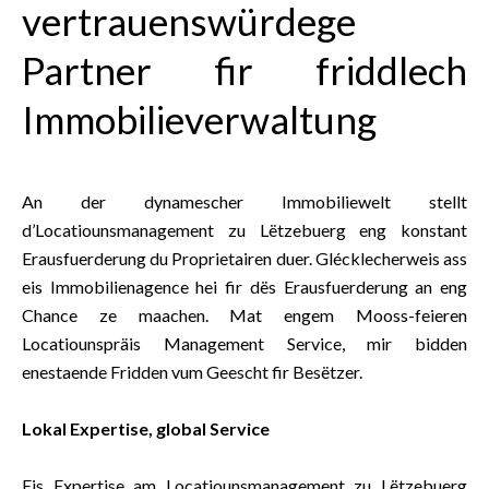
vertrauenswürdege
Partner fir friddlech
Immobilieverwaltung
An der dynamescher Immobiliewelt stellt
d’Locatiounsmanagement zu Lëtzebuerg eng konstant
Erausfuerderung du Proprietairen duer. Glécklecherweis ass
eis Immobilienagence hei fir dës Erausfuerderung an eng
Chance ze maachen. Mat engem Mooss-feieren
Locatiounspräis Management Service, mir bidden
enestaende Fridden vum Geescht fir Besëtzer.
Lokal Expertise, global Service
Eis Expertise am Locatiounsmanagement zu Lëtzebuerg