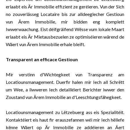
erlaabt eis Är Immobilie effizient ze geréieren. Vun der Sich
no zouverlässeg Locataire bis zur alldeeglecher Gestioun
vun Ärem Immobilie, mir bidden eng komplett
Iwwerwaachung. Eist déifgräifend Wësse vum lokale Maart
erlaabt eis Är Mietausbezuelen ze optimiséieren wärend de
Wäert vun Ärem Immobilie erhale bleift.
Transparent an efficace Gestioun
Mir verstinn d'Wichtegkeet vun Transparenz am
Locatiounsmanagement. Duerfir halen mir Iech all Schrëtt
um Wee, a liwweren Iech detailléiert Berichter iwwer den
Zoustand vun Ärem Immobilie an d'Leeschtungsfähegkeet.
Locatiounsmanagement zu Lëtzebuerg ass eis Spezialitéit.
Kontaktéiert eis haut fir erauszefannen wéi mir Iech hëllefe
kënne Wäert op Är Immobilie ze addéieren an Äert