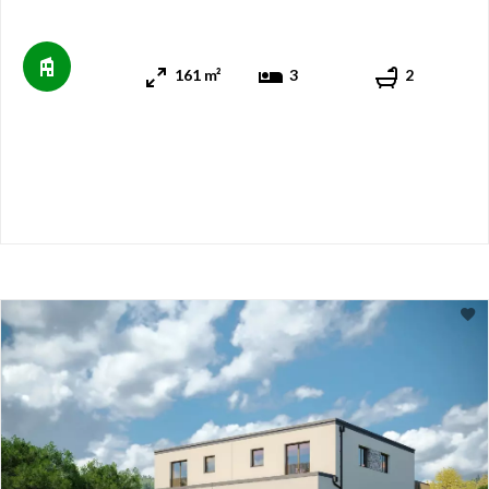
161 m²
3
2