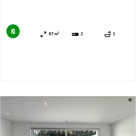
87 m²
2
1