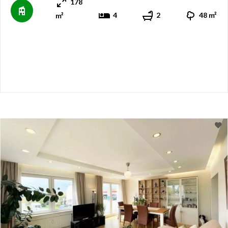
178
4
2
48 m²
m²