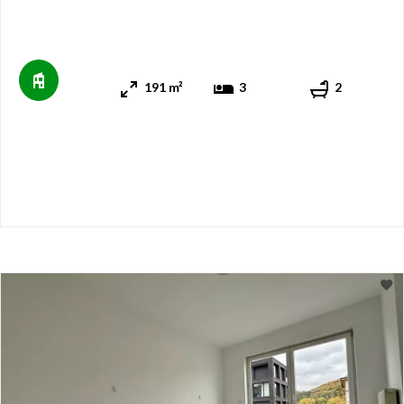
191 m²
3
2