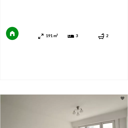
191 m²
3
2